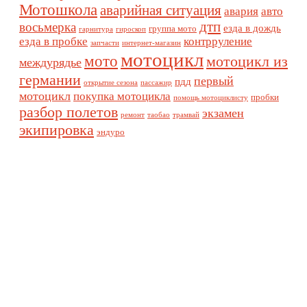
Мотошкола
аварийная ситуация
авария
авто
дтп
восьмерка
езда в дождь
группа мото
гарнитура
гироскоп
езда в пробке
контрруление
запчасти
интернет-магазин
мотоцикл
мото
мотоцикл из
междурядье
германии
первый
пдд
открытие сезона
пассажир
мотоцикл
покупка мотоцикла
пробки
помощь мотоциклисту
разбор полетов
экзамен
ремонт
таобао
трамвай
экипировка
эндуро