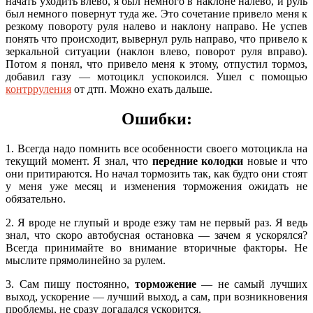
начать уходить влево, я был немного в наклоне налево, и руль
был немного повернут туда же. Это сочетание привело меня к
резкому повороту руля налево и наклону направо. Не успев
понять что происходит, вывернул руль направо, что привело к
зеркальной ситуации (наклон влево, поворот руля вправо).
Потом я понял, что привело меня к этому, отпустил тормоз,
добавил газу — мотоцикл успокоился. Ушел с помощью
контрруления
от дтп. Можно ехать дальше.
Ошибки:
1. Всегда надо помнить все особенности своего мотоцикла на
текущий момент. Я знал, что
передние колодки
новые и что
они притираются. Но начал тормозить так, как будто они стоят
у меня уже месяц и изменения торможения ожидать не
обязательно.
2. Я вроде не глупый и вроде езжу там не первый раз. Я ведь
знал, что скоро автобусная остановка — зачем я ускорялся?
Всегда принимайте во внимание вторичные факторы. Не
мыслите прямолинейно за рулем.
3. Сам пишу постоянно,
торможение
— не самый лучших
выход, ускорение — лучший выход, а сам, при возникновения
проблемы, не сразу догадался ускорится.