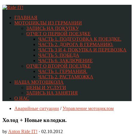
ГЛАВНАЯ
МОТОЦИКЛЫ ИЗ ГЕРМАНИИ
ЗАПИСЬ НА ПОКУПКУ
ОТЧЕТ О ПЕРВОЙ ПОЕЗДКЕ
ЧАСТЬ 1. ПОДГОТОВКА К ПОЕЗДКЕ.
ЧАСТЬ 2. ДОРОГА В ГЕРМАНИЮ.
ЧАСТЬ 3 И 4. ПОКУПКА И ПЕРЕВОЗКА
ЧАСТЬ 5. ПОБЕДА
ЧАСТЬ 6. ЗАКЛЮЧЕНИЕ
ОТЧЕТ О ВТОРОЙ ПОЕЗДКЕ
ЧАСТЬ 1. ГЕРМАНИЯ.
ЧАСТЬ 2. РАСТАМОЖКА
НАША МОТОШКОЛА
ЦЕНЫ И УСЛУГИ
ЗАПИСЬ НА ЗАНЯТИЯ
О НАС
Аварийные ситуации
/
Управление мотоциклом
Холод + Новые колодки.
by
Anton Ride IT!
· 02.10.2012