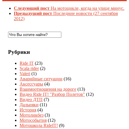
Следующий пост
На мотоцикле, когда на улице минус.
Предыдущий пост
Последние новости (27 сентября
2012)
Рубрики
Ride IT
(23)
Scala rider
(2)
Valeri
(1)
Аварийные ситуации
(16)
Аксессуары
(4)
Взаимоотношения на дороге
(13)
Видео Ride IT! "Разбор Полетов"
(12)
Видео ДТП
(7)
Дальняки
(11)
История
(4)
Мотоликбез
(3)
Мотособытия
(12)
Мотошкола RideIT!
(9)