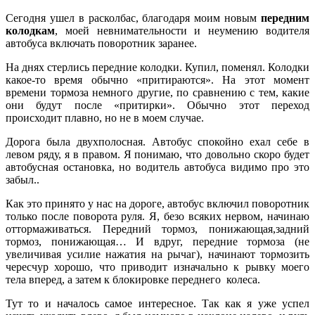
Сегодня ушел в расколбас, благодаря моим новым
передним
колодкам
, моей невнимательности и неумению водителя
автобуса включать поворотник заранее.
На днях стерлись передние колодки. Купил, поменял. Колодки
какое-то время обычно «притираются». На этот момент
времени тормоза немного другие, по сравнению с тем, какие
они будут после «притирки». Обычно этот переход
происходит плавно, но не в моем случае.
Дорога была двухполосная. Автобус спокойно ехал себе в
левом ряду, я в правом. Я понимаю, что довольно скоро будет
автобусная остановка, но водитель автобуса видимо про это
забыл..
Как это принято у нас на дороге, автобус включил поворотник
только после поворота руля. Я, безо всяких нервом, начинаю
оттормаживаться. Передний тормоз, понижающая,задний
тормоз, понижающая… И вдруг, передние тормоза (не
увеличивая усилие нажатия на рычаг), начинают тормозить
чересчур хорошо, что приводит изначально к рывку моего
тела вперед, а затем к блокировке переднего колеса.
Тут то и началось самое интересное. Так как я уже успел