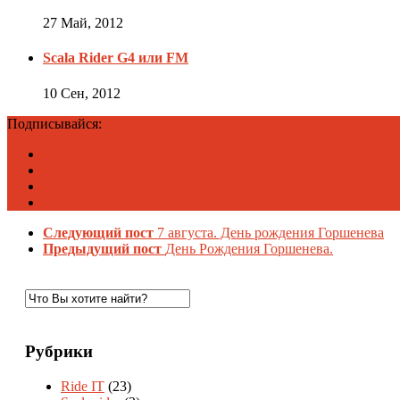
27 Май, 2012
Scala Rider G4 или FM
10 Сен, 2012
Подписывайся:
Следующий пост
7 августа. День рождения Горшенева
Предыдущий пост
День Рождения Горшенева.
Рубрики
Ride IT
(23)