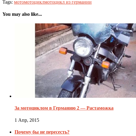
Tags:
мото
мотоцикл
мотоцикл из германии
You may also like...
За мотоциклом в Германию 2 — Растаможка
1 Апр, 2015
Почему бы не пересесть?