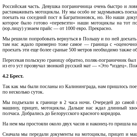
Российская часть. Девушка пограничница очень быстро и ловк
растамаживать мотоциклы. Ну мы особо не задумываясь поехал
поехать на соседний пост в Багратионовск, но. Но наши док
которое было готово «перевезти» наши мотоциклы на тот пос
(юр.лицу) узнаем прайс — от 1000 евро. Прекрасно.
Мы решили попробовать вернуться в Польшу и по ней доехать д
там нас ждало примерно тоже самое — граница с «оценочной
проехать эти еще более сраные 500 метров необходимо также о
Пересекая польскую границу обратно, поляк-пограничник был не
из его уст прозвучал звонкий русский мат — «Это *издец». По
4.2 Брест.
Так как мы были посланы из Калининграда, нам пришлось поех
по несколько суток.
Мы подъехали к границе в 2 часа ночи. Очередей до самой 
машину, прицеп, мотоциклы. Дальше нас ждал длинный хвос
полчаса. Добрались до Белорусского красного коридора.
На нем мы простояли около двух часов и наконец-то пришла наш
Сначала мы передали документы на мотоциклы, прицеп и маш