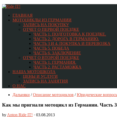
ГЛАВНАЯ
МОТОЦИКЛЫ ИЗ ГЕРМАНИИ
ЗАПИСЬ НА ПОКУПКУ
ОТЧЕТ О ПЕРВОЙ ПОЕЗДКЕ
ЧАСТЬ 1. ПОДГОТОВКА К ПОЕЗДКЕ.
ЧАСТЬ 2. ДОРОГА В ГЕРМАНИЮ.
ЧАСТЬ 3 И 4. ПОКУПКА И ПЕРЕВОЗКА
ЧАСТЬ 5. ПОБЕДА
ЧАСТЬ 6. ЗАКЛЮЧЕНИЕ
ОТЧЕТ О ВТОРОЙ ПОЕЗДКЕ
ЧАСТЬ 1. ГЕРМАНИЯ.
ЧАСТЬ 2. РАСТАМОЖКА
НАША МОТОШКОЛА
ЦЕНЫ И УСЛУГИ
ЗАПИСЬ НА ЗАНЯТИЯ
О НАС
Дальняки
/
Описание мотоциклов
/
Юридические вопрос
Как мы пригнали мотоцикл из Германии. Часть 3 
by
Anton Ride IT!
· 03.08.2013