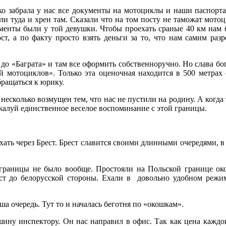
о забрала у нас все документы на мотоциклы и наши паспорта.
и туда и хрен там. Сказали что на том посту не таможат мото
ументы были у той девушки. Чтобы проехать сраные 40 км нам
т, а по факту просто взять деньги за то, что нам самим раз
о «Баграта» и там все оформить собственноручно. Но слава бог
 мотоциклов». Только эта оценочная находится в 500 метрах 
бращаться к юрику.
сколько возмущен тем, что нас не пустили на родину. А когда то
жалуй единственное веселое воспоминание с этой границы.
ать через Брест. Брест славится своими длинными очередями, в
границы не было вообще. Простояли на Польской границе око
т до белорусской стороны. Ехали в довольно удобном режим
а очередь. Тут то и началась беготня по «окошкам».
ину инспектору. Он нас направил в офис. Так как цена каждо