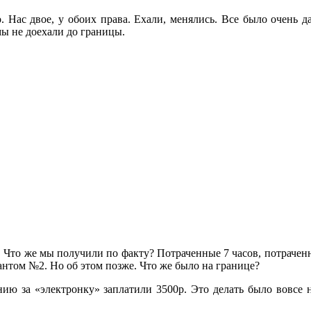
о. Нас двое, у обоих права. Ехали, менялись. Все было очень 
мы не доехали до границы.
 Что же мы получили по факту? Потраченные 7 часов, потрачен
антом №2. Но об этом позже. Что же было на границе?
ию за «электронку» заплатили 3500р. Это делать было вовсе 