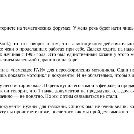
нтернете на тематических форумах. У меня речь будет идти лишь
 Book), то это говорит о том, что за мотоциклом действитель
се чеки о проделанных работах при себе. Далеко ходить на над
х начиная с 1995 года. Это был единственный хозаин у этого 
ючением маленькой царапинки на фаре.
дти в «немекцое ГАИ» для переоформления мотоцикла. Один нем
ишь показать мотоцикл и документы. И не обязательно, чтобы в
 него история была. Парень купил его зимой в феврале, а продае
ак он говорит, что 1 пачка документов на предыдущего, а друг
начило — не понятно. Но мы с этим связываться не стали.
 документы нужны для таможни. Список был не очень велик: ко
акту вы прочитаете ниже, после того как мы пройдем таможню.