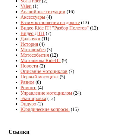
Scala rider
(2)
Valeri
(1)
Аварийные ситуации
(16)
Аксессуары
(4)
Взаимоотношения на дороге
(13)
Видео Ride IT! "Разбор Полетов"
(12)
Видео ДТП
(7)
Дальняки
(11)
История
(4)
Мотоликбез
(3)
Мотособытия
(12)
Мотошкола RideIT!
(9)
Новости
(2)
Описание мотоциклов
(7)
Первый мотоцикл
(5)
Разное
(8)
Ремонт.
(4)
Управление мотоциклом
(24)
Экипировка
(12)
Эндуро
(1)
Юридические вопросы.
(15)
Ссылки