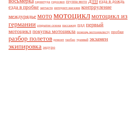
дтп
восьмерка
езда в дождь
группа мото
гарнитура
гироскоп
езда в пробке
контрруление
запчасти
интернет-магазин
мотоцикл
мото
мотоцикл из
междурядье
германии
первый
пдд
открытие сезона
пассажир
мотоцикл
покупка мотоцикла
пробки
помощь мотоциклисту
разбор полетов
экзамен
ремонт
таобао
трамвай
экипировка
эндуро