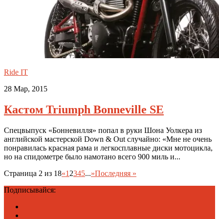
Ride IT
28 Мар, 2015
Кастом Triumph Bonneville SE
Спецвыпуск «Бонневилля» попал в руки Шона Уолкера из
английской мастерской Down & Out случайно: «Мне не очень
понравилась красная рама и легкосплавные диски мотоцикла,
но на спидометре было намотано всего 900 миль и...
Страница 2 из 18
«
1
2
3
4
5
...
»
Последняя »
Подписывайся: