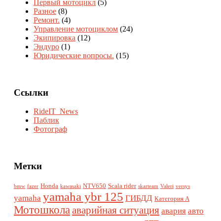
Первый мотоцикл
(5)
Разное
(8)
Ремонт.
(4)
Управление мотоциклом
(24)
Экипировка
(12)
Эндуро
(1)
Юридические вопросы.
(15)
Ссылки
RideIT_News
Паблик
Фотограф
Метки
Honda
NTV650
Scala rider
bmw
fazer
kawasaki
skarteam
Valeri
versys
yamaha ybr 125
yamaha
ГИБДД
Категория А
Мотошкола
аварийная ситуация
авария
авто