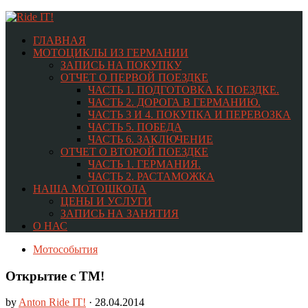
ГЛАВНАЯ
МОТОЦИКЛЫ ИЗ ГЕРМАНИИ
ЗАПИСЬ НА ПОКУПКУ
ОТЧЕТ О ПЕРВОЙ ПОЕЗДКЕ
ЧАСТЬ 1. ПОДГОТОВКА К ПОЕЗДКЕ.
ЧАСТЬ 2. ДОРОГА В ГЕРМАНИЮ.
ЧАСТЬ 3 И 4. ПОКУПКА И ПЕРЕВОЗКА
ЧАСТЬ 5. ПОБЕДА
ЧАСТЬ 6. ЗАКЛЮЧЕНИЕ
ОТЧЕТ О ВТОРОЙ ПОЕЗДКЕ
ЧАСТЬ 1. ГЕРМАНИЯ.
ЧАСТЬ 2. РАСТАМОЖКА
НАША МОТОШКОЛА
ЦЕНЫ И УСЛУГИ
ЗАПИСЬ НА ЗАНЯТИЯ
О НАС
Мотособытия
Открытие с ТМ!
by
Anton Ride IT!
· 28.04.2014