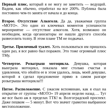
Первый плюс,
который я не могу не заметить — ведущий.
Вадим, как обычно, отработал на все 200%. Публика была
постоянно чем-то занята от начала и до конца.
Второе. Отсутствие Алкоголя.
Да да, уважаемая группа
«МОТО». Это один из ключевых моментов успешности
мероприятие — отсутствие алкоголя. Хотя, возможно он
необходим, когда организаторы не нашли другого способа
развеселить толпу. В этом плане ТМ не подкачал.
Третье. Приличный туалет.
Хоть пользоваться им пришлось
один раз, я все равно был поражен. Это тоже огромный плюс
ТМу.
Четвертое. Розыгрыш мотоцикла.
Девушка, которая
выиграла мотоцикл, показала мне столько счастья и
удивления, что обойти ее в этом удалось, лишь, моей девушке,
которой я сделал предложение прямо в самом разгаре
розыгрыша мотоцикла!!!
Пятое. Расположение.
С ужасом вспоминаю, как я ехал на
открытие от группы «МОТО» 19 апреля неделю назад…. Тут
же все было аж в пределах ТТК! м. Волгоградский проспект.
Даже пешком — 5 минут. Вот что значит грамотно выбранное
местоположение.