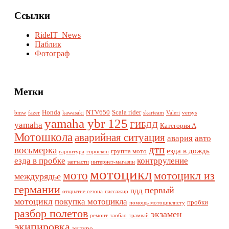
Ссылки
RideIT_News
Паблик
Фотограф
Метки
Honda
NTV650
Scala rider
bmw
fazer
kawasaki
skarteam
Valeri
versys
yamaha ybr 125
yamaha
ГИБДД
Категория А
Мотошкола
аварийная ситуация
авария
авто
дтп
восьмерка
езда в дождь
группа мото
гарнитура
гироскоп
езда в пробке
контрруление
запчасти
интернет-магазин
мотоцикл
мото
мотоцикл из
междурядье
германии
первый
пдд
открытие сезона
пассажир
мотоцикл
покупка мотоцикла
пробки
помощь мотоциклисту
разбор полетов
экзамен
ремонт
таобао
трамвай
экипировка
эндуро