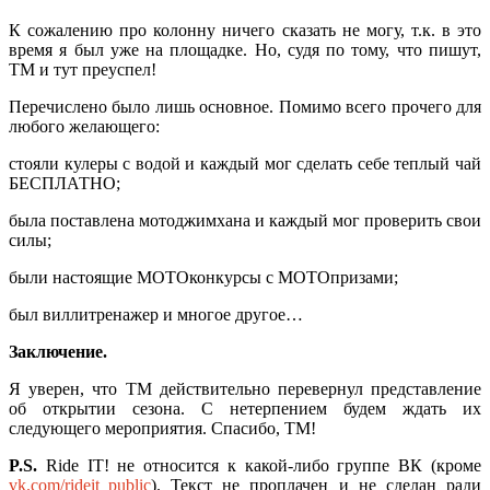
К сожалению про колонну ничего сказать не могу, т.к. в это
время я был уже на площадке. Но, судя по тому, что пишут,
ТМ и тут преуспел!
Перечислено было лишь основное. Помимо всего прочего для
любого желающего:
стояли кулеры с водой и каждый мог сделать себе теплый чай
БЕСПЛАТНО;
была поставлена мотоджимхана и каждый мог проверить свои
силы;
были настоящие МОТОконкурсы с МОТОпризами;
был виллитренажер и многое другое…
Заключение.
Я уверен, что ТМ действительно перевернул представление
об открытии сезона. С нетерпением будем ждать их
следующего мероприятия. Спасибо, ТМ!
P.S.
Ride IT! не относится к какой-либо группе ВК (кроме
vk.com/rideit_public
). Текст не проплачен и не сделан ради